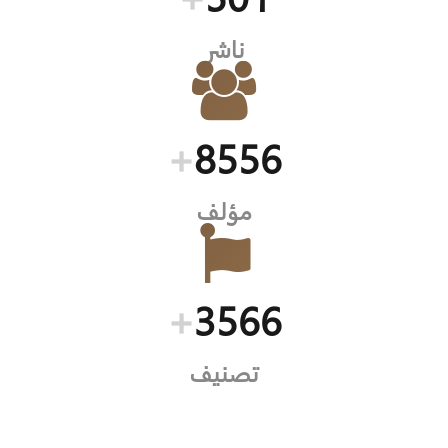
ناشر
+
8556
مؤلف
+
3566
تصنيف