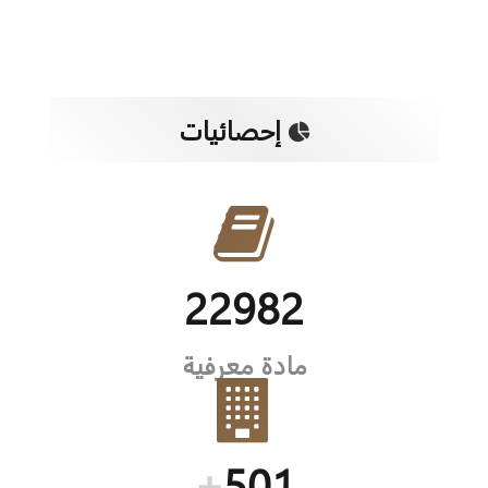
إحصائيات
22982
مادة معرفية
+
501